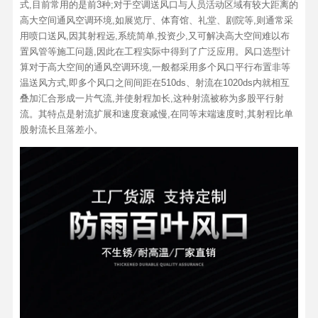
式,目前常用的是前3种;对于空调送风口与人员活动区域有较大距离的
高大空间通风空调环境,如展览厅、体育馆、礼堂、剧院等,则通常采
用喷口送风,因其射程远,系统简单,投资少,又可解决高大空间难以布
置风管等施工问题,因此在工程实际中得到了广泛应用。风口选型计
算对于高大空间的通风空调环境,一般都采用多个风口平行布置非等
温送风方式,即多个风口之间间距在510ds、射流在1020ds内就相互
叠加汇合形成一片气流,并使射程加长,这种射流被称为多股平行射
流。其特点是射流扩展和速度衰减慢,在同等末端速度时,其射程比单
股射流长且落差小。