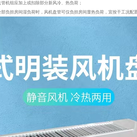
盘管机组应加上或扣除部分新风冷、热负荷；
全部负担房间湿负荷时，风机盘管可仅负担房间显热负荷，宜按干工况配