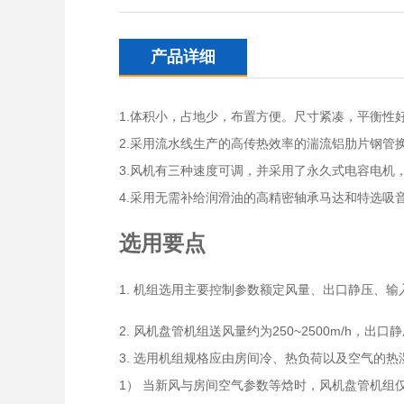
产品详细
1.体积小，占地少，布置方便。尺寸紧凑，平衡性
2.采用流水线生产的高传热效率的湍流铝肋片钢管
3.风机有三种速度可调，并采用了永久式电容电机
4.采用无需补给润滑油的高精密轴承马达和特选吸
选用要点
1. 机组选用主要控制参数额定风量、出口静压、
2. 风机盘管机组送风量约为250~2500m/h，出
3. 选用机组规格应由房间冷、热负荷以及空气的
1） 当新风与房间空气参数等焓时，风机盘管机组