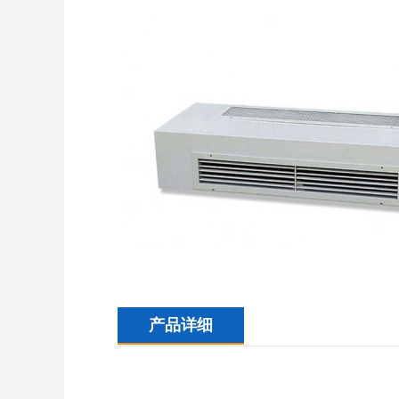
产品详细
卧式明装风机盘管