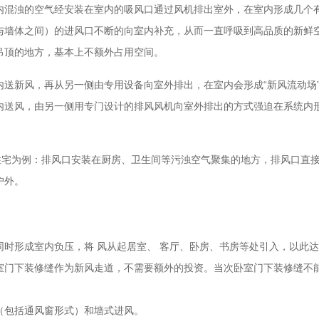
内混浊的空气经安装在室内的吸风口通过风机排出室外，在室内形成几个
与墙体之间）的进风口不断的向室内补充，从而一直呼吸到高品质的新鲜
吊顶的地方，基本上不额外占用空间。
内送新风，再从另一侧由专用设备向室外排出，在室内会形成“新风流动场
内送风，由另一侧用专门设计的排风风机向室外排出的方式强迫在系统内
以住宅为例：排风口安装在厨房、卫生间等污浊空气聚集的地方，排风口直
户外。
时形成室内负压，将 风从起居室、 客厅、卧房、书房等处引入，以此
室门下装修缝作为新风走道，不需要额外的投资。当次卧室门下装修缝不
（包括通风窗形式）和墙式进风。