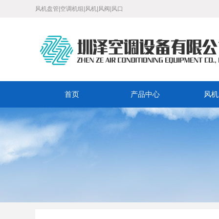
风机盘管|空调机组|风机|风阀|风口
首页
产品中心
风机