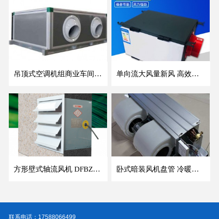
吊顶式空调机组商业车间防爆新风空调器射流冷暖机组
单向流大风量新风 高效除霾全热交换新风机空气净化
方形壁式轴流风机 DFBZ低噪防爆工业XBDZ静音220V/380V壁式边墙风机
卧式暗装风机盘管 冷暖两用盘管系列 明装风盘空调器
联系电话：17588066499