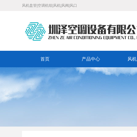
风机盘管|空调机组|风机|风阀|风口
首页
产品中心
风机