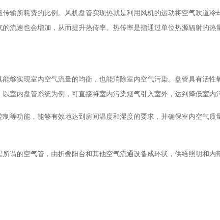
量传输所耗费的比例。风机盘管实现热就是利用风机的运动将空气吹道冷
气的流速也会增加，从而提升热传率。热传率是指通过单位热源辐射的热
其能够实现室内空气流量的均衡，也能消除室内空气污染。盘管具有活性
，以室内盘管系统为例，可直接将室内污染烟气引入室外，达到降低室内
控制等功能，能够有效地达到房间温度和湿度的要求，并确保室内空气质
是所谓的空气管，由折叠阳台和其他空气流通设备成环状，供给照明和内