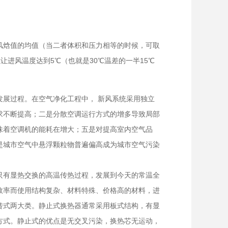
风焓值的均值（当二者体积和压力相等的时候，可取
让进风温度达到5℃（也就是30℃温差的一半15℃
展过程。在空气净化工程中， 新风系统采用独立
求不断提高；二是分散空调运行方式的增多导致局部
味着空调机的能耗在增大；五是对提高室内空气品
是城市空气中悬浮颗粒物普遍偏高成为城市空气污染
只有显热交换的高温传热过程，发展到今天的常温全
效率而使用结构复杂、材料特殊、价格高的材料，进
转式两大类。静止式换热器通常采用板式结构，有显
方式。静止式的优点是无交叉污染，换热芯无运动，