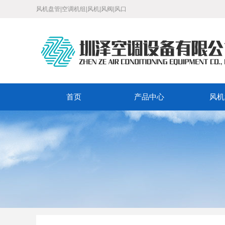
风机盘管|空调机组|风机|风阀|风口
首页
产品中心
风机