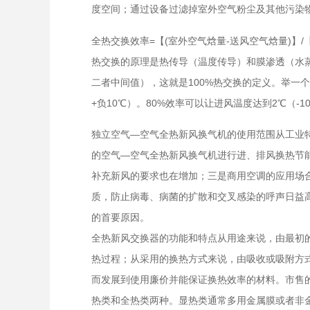
度空间；通过设备过滤掉室外空气粉尘及其他污染
全热交换效率=【(室外空气焓量-送风空气焓量)】/【
热交换的原理是热传导（温度传导）和膜渗透（水
二者中间值），这就是100%热交换的定义。举一个
+负10℃）。80%效率可以让进风温度达到2℃（-10+
独立空气—空气全热新风换气机的使用范围从工业
的空气—空气全热新风换气机进行进、排风换热节
补充新风的要求也在增加；三是商用空调的应用场
质，防止病毒、病菌的扩散和交叉感染的呼声日益
的首要原因。
全热新风交换器的功能和特点从用途来说，由最初
热过程；从采用的换热方式来说，由吸收或吸附方
而发展到使用廉价并能保证换热效率的材料。市售
热类和全热类两种。显热类通常多用金属膜或者非