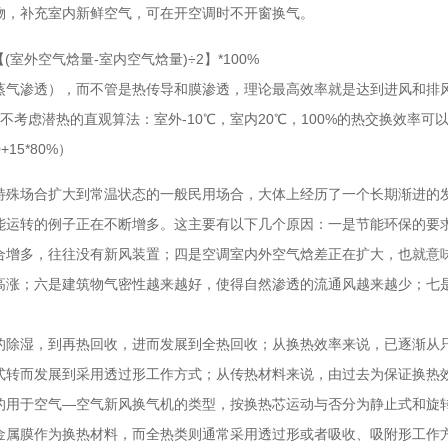
物，补充室内新鲜空气，可在开空调时不开窗换气。
(室外空气焓量-室内空气焓量)÷2】*100%
蒸气渗透），而不管是热传导和膜渗透，理论最高效率就是达到进风和排
不考虑潜热的直观算法：室外-10℃，室内20℃，100%的热交换效率可以
15*80%）
特殊场合扩大到常温状态的一般民用场合，大体上经历了一个长期渐进的发
能运转的例子正在不断增多。这主要有以下几个原因：一是节能环保的要
合增多，往往没有新风装置；四是空调室内外空气焓差正在扩大，也就意
高涨；六是建筑物气密性越来越好，使得自然渗透的流通风越来越少；七
的除湿，到再热回收，进而发展到全热回收；从换热效率来说，已逐渐从
式转而发展到采用透过形工作方式；从传热材料来说，由过去为保证换热
的用于空气—空气新风换气机的类型，按换热芯运动与否分为静止式和旋
金属膜作为换热材料，而全热类则通常采用透过形或者吸收、吸附形工作