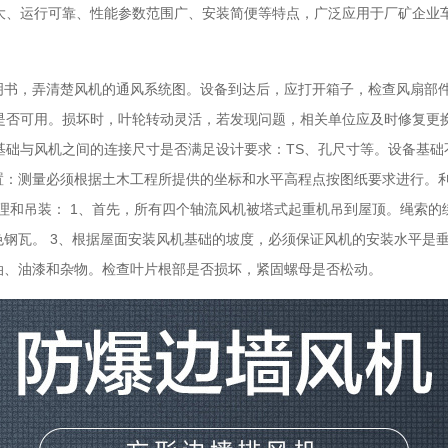
大、运行可靠、性能参数范围广、安装简便等特点，广泛应用于厂矿企业
说明书，弄清楚风机的通风系统图。设备到达后，应打开箱子，检查风扇部
是否可用。损坏时，叶轮转动灵活，若发现问题，相关单位应及时修复更换
基础与风机之间的连接尺寸是否满足设计要求：TS、孔尺寸等。设备基础
布置：测量必须根据土木工程所提供的坐标和水平高程点按图纸要求进行。
理和吊装： 1、首先，所有四个轴流风机被塔式起重机吊到屋顶。绳索
色钢瓦。 3、根据屋面安装风机基础的坡度，必须保证风机的安装水平是
油、油漆和杂物。检查叶片根部是否损坏，紧固螺母是否松动。