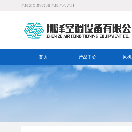
风机盘管|空调机组|风机|风阀|风口
首页
产品中心
风机