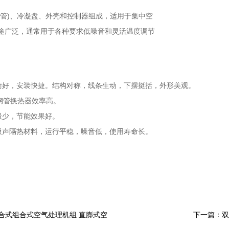
盘管)、冷凝盘、外壳和控制器组成，适用于集中空
途广泛，通常用于各种要求低噪音和灵活温度调节
衡好，安装快捷。结构对称，线条生动，下摆挺括，外形美观。
钢管换热器效率高。
最少，节能效果好。
吸声隔热材料，运行平稳，噪音低，使用寿命长。
合式组合式空气处理机组 直膨式空
下一篇：双