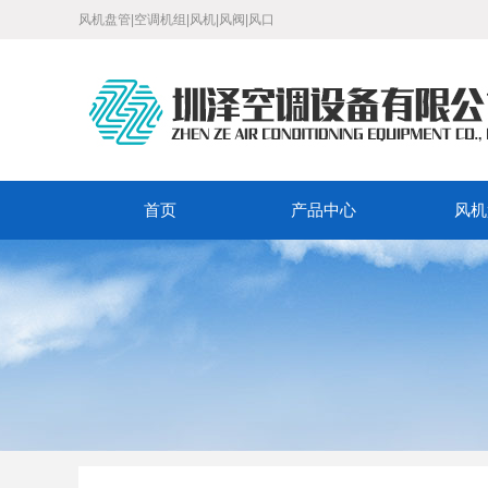
风机盘管|空调机组|风机|风阀|风口
首页
产品中心
风机