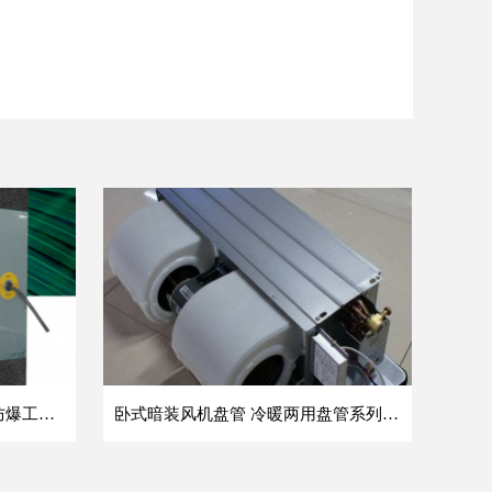
方形壁式轴流风机 DFBZ低噪防爆工业XBDZ静音220V/380V壁式边墙风机
卧式暗装风机盘管 冷暖两用盘管系列 明装风盘空调器