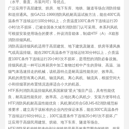
（水平、垂直、吊装均可）等优点。
广泛应用于高层建筑、烘房、地下车库、地铁、隧道等场合消防排烟
和送排通风。按GA211-1999消防风机耐高温试验方法，能在400℃高
温条件下连续运行100分钟以上，介质温度100℃条件下连续运行20
小时/次不损坏，已被全国各大城市消防部门认可采用。本系列风机
可根据安装使用场合的要求，外设消音箱体，制成HTF（A）-X箱形
消防排烟风机。
消防高温排烟风机适用于高层建筑、地下建筑及隧道、烘房等通风换
气或高温排烟。能在280℃高温条件下连续运转30分钟以上，介质温
度100℃条件下连续运行20小时/次不损坏，是理想的消防必备设施。
排烟风机是一种可以将厨房中加工食物过程中产生的异味、高温、油
烟气体迅速排走的机械，该机器特点是耐高温性能良好、效率高。
风机的类型有离心风机、轴流风机、离心风机、轴流风，根据空间大
小和排烟罩的布置情况选择适合小大的机器。
HTF系列消防高温排烟风机系国家级“星火”项目产品，具有性能优
良，耐高温性能良好、效率高、占地比离心风机少、安装方便等特点
HTF消防风机耐高温性能优良：风机测试符合GBJ45-82消防规范标
准要求，建立高于该标准的企业内控保证体系，能在300℃高温条件
下连续运行60分钟以上，100℃温度条件下连续20小时/次不损坏,广
泛应用于高级民用建筑、烘箱、地下车库、隧道等场合。
HTF消防风机的性能表中列出的性能是最高效率范围内的性能，按风