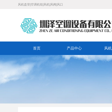
风机盘管|空调机组|风机|风阀|风口
首页
产品中心
风机