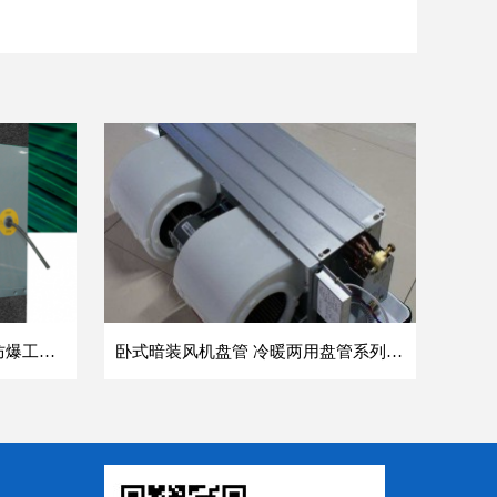
方形壁式轴流风机 DFBZ低噪防爆工业XBDZ静音220V/380V壁式边墙风机
卧式暗装风机盘管 冷暖两用盘管系列 明装风盘空调器