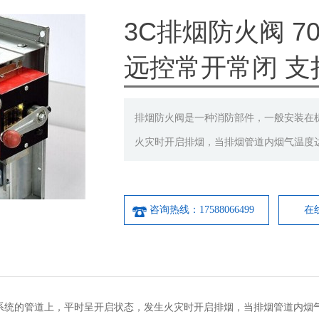
3C排烟防火阀 7
远控常开常闭 支
排烟防火阀是一种消防部件，一般安装在
火灾时开启排烟，当排烟管道内烟气温度达
咨询热线：17588066499
在
系统的管道上，平时呈开启状态，发生火灾时开启排烟，当排烟管道内烟气