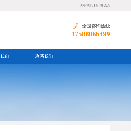
联系我们
新闻动态
全国咨询热线
17588066499
于我们
联系我们