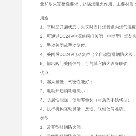
量和耐火完整性要求，起隔烟阻火作用。主要材质
用途
1、平时呈开启状态，火灾时当排烟管道内烟气温度
2、可通过DC24V电源使阀门关闭（电动型排烟防
3、手动关闭或手动复位。
4、关闭后DC24V电动复位（全自动型排烟防火
5、输出阀门关闭信号，可与其它防火设备联锁
优点
1、漏风量低，气密性能好；
2、电动开启消耗电流小；
3、防腐性能强，使用寿命长（材质为不锈钢型）；
4、执行机构驱动灵活，反馈、联锁信号准确。
类型
1、常开型排烟防火阀；