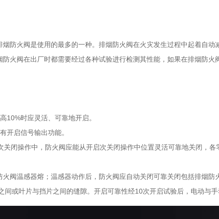
排烟防火阀是使用的最多的一种。排烟防火阀在火灾发生过程中起着自动
烟防火阀在出厂时都需要经过各种试验进行检测其性能，如果在排烟防火
高10%时应灵活、可靠地开启。
具有开启信号输出功能。
0次关闭操作中，防火阀应能从开启次关闭操作中位置灵活可靠地关闭，各
防火阀温感器熔；温感器动作后，防火阀应自动关闭可靠关闭包括排烟防
之间或叶片与挡片之间的缝隙。开启可靠性经10次开启试验后，电动与