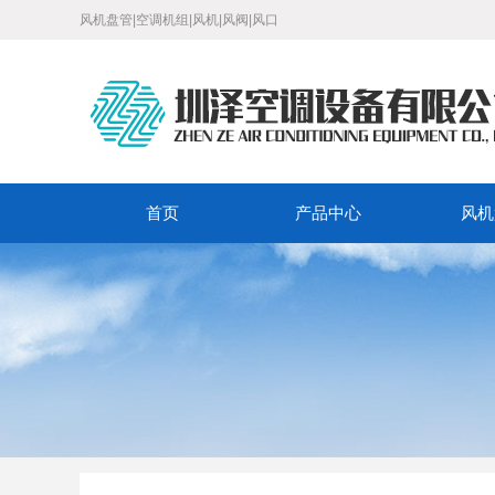
风机盘管|空调机组|风机|风阀|风口
首页
产品中心
风机