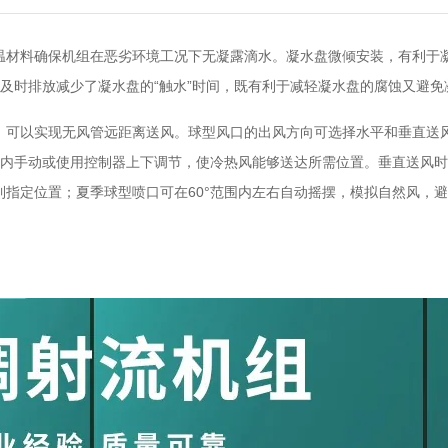
材料确保机组在恶劣环境工况下无凝露滴水。凝水盘微倾安装，有利于
及时排放减少了凝水盘的“触水”时间，既有利于减轻凝水盘的腐蚀又避
，可以实现无风管远距离送风。球型风口的出风方向可选择水平和垂直送
范围内手动或使用控制器上下调节，使冷热风能够送达所需位置。垂直送风
到指定位置；夏季球型喷口可在60°范围内左右自动摇摆，模拟自然风，