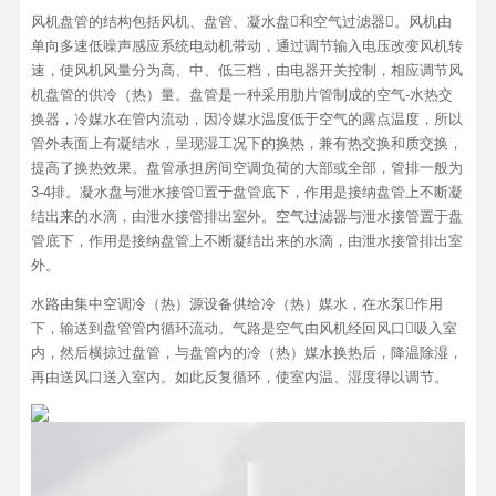
风机盘管的结构包括风机、盘管、凝水盘和空气过滤器。风机由
单向多速低噪声感应系统电动机带动，通过调节输入电压改变风机转
速，使风机风量分为高、中、低三档，由电器开关控制，相应调节风
机盘管的供冷（热）量。盘管是一种采用肋片管制成的空气-水热交
换器，冷媒水在管内流动，因冷媒水温度低于空气的露点温度，所以
管外表面上有凝结水，呈现湿工况下的换热，兼有热交换和质交换，
提高了换热效果。盘管承担房间空调负荷的大部或全部，管排一般为
3-4排。凝水盘与泄水接管置于盘管底下，作用是接纳盘管上不断凝
结出来的水滴，由泄水接管排出室外。空气过滤器与泄水接管置于盘
管底下，作用是接纳盘管上不断凝结出来的水滴，由泄水接管排出室
外。
水路由集中空调冷（热）源设备供给冷（热）媒水，在水泵作用
下，输送到盘管管内循环流动。气路是空气由风机经回风口吸入室
内，然后横掠过盘管，与盘管内的冷（热）媒水换热后，降温除湿，
再由送风口送入室内。如此反复循环，使室内温、湿度得以调节。