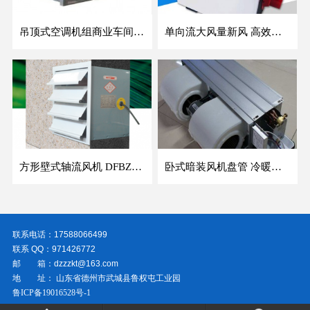
吊顶式空调机组商业车间防爆新风空调器射流冷暖机组
单向流大风量新风 高效除霾全热交换新风机空气净化
方形壁式轴流风机 DFBZ低噪防爆工业XBDZ静音220V/380V壁式边墙风机
卧式暗装风机盘管 冷暖两用盘管系列 明装风盘空调器
联系电话：17588066499
联系 QQ：971426772
邮 箱：dzzzkt@163.com
地 址： 山东省德州市武城县鲁权屯工业园
鲁ICP备19016528号-1