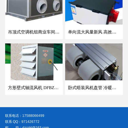
吊顶式空调机组商业车间防爆新风空调器射流冷暖机组
单向流大风量新风 高效除霾全热交换新风机空气净化
方形壁式轴流风机 DFBZ低噪防爆工业XBDZ静音220V/380V壁式边墙风机
卧式暗装风机盘管 冷暖两用盘管系列 明装风盘空调器
联系电话：17588066499
联系 QQ：971426772
邮 箱：dzzzkt@163.com