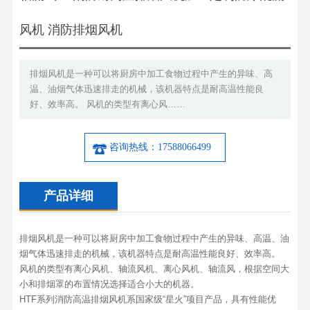
风机 消防排烟风机
排烟风机是一种可以将厨房中加工食物过程中产生的异味、高
温、油烟气体迅速排走的机械，该机器特点是耐高温性能良
好、效率高。 风机的类型有离心风……
咨询热线：17588066499
产品详细
排烟风机是一种可以将厨房中加工食物过程中产生的异味、高温、油
烟气体迅速排走的机械，该机器特点是耐高温性能良好、效率高。
风机的类型有离心风机、轴流风机、离心风机、轴流风，根据空间大
小和排烟罩的布置情况选择适合小大的机器。
HTF系列消防高温排烟风机系国家级“星火”项目产品，具有性能优