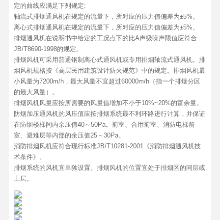
定的曲线应满足下列规定:
轴流式排烟通风机在规定的流量下，所对应的压力值偏差为±5%。
离心式排烟通风机在规定的流量下，所对应的压力值偏差为±5%。
排烟通风机在说明书中给定的工况点下的比A声级噪声限值应符合
JB/T8690-1998的规定。
排烟风机可采用普通钢制离心式通风机或专用排烟轴流式通风机。排
烟风机规格按《高层民用建筑设计防火规范》中的规定。排烟风机最
小风量为7200m/h，最大风量不宜超过60000m/h（指一个排烟分区
的最大风量）。
排烟风机风量应按所需要的风量值增加不小于10%~20%的富余量。
防烟加压通风机的风压值应按排烟系统最不利环路进行计算，并保证
在防烟楼梯间内余压值40～50Pa。前室、合用前室、消防电梯前
室、避难层等内部的余压值25～30Pa。
消防排烟风机应符合现行标准JB/T10281-2001《消防排烟通风机技
术条件》。
排烟系统的风机宜单独设置。排烟风机的位置宜处于排烟区的同层或
上层。