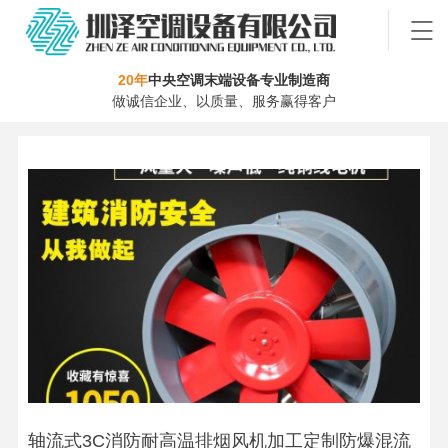
20年
中央空调末端设备专业制造商
做诚信企业、以质量、服务赢得客户
轴流式3C消防耐高温排烟风机加工定制防爆混流