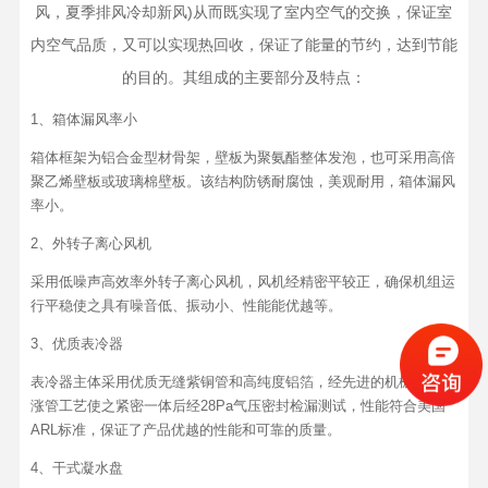
风，夏季排风冷却新风)从而既实现了室内空气的交换，保证室
内空气品质，又可以实现热回收，保证了能量的节约，达到节能
的目的。其组成的主要部分及特点：
1、箱体漏风率小
箱体框架为铝合金型材骨架，壁板为聚氨酯整体发泡，也可采用高倍
聚乙烯壁板或玻璃棉壁板。该结构防锈耐腐蚀，美观耐用，箱体漏风
率小。
2、外转子离心风机
采用低噪声高效率外转子离心风机，风机经精密平较正，确保机组运
行平稳使之具有噪音低、振动小、性能能优越等。
3、优质表冷器
表冷器主体采用优质无缝紫铜管和高纯度铝箔，经先进的机械或液压
涨管工艺使之紧密一体后经28Pa气压密封检漏测试，性能符合美国
ARL标准，保证了产品优越的性能和可靠的质量。
4、干式凝水盘