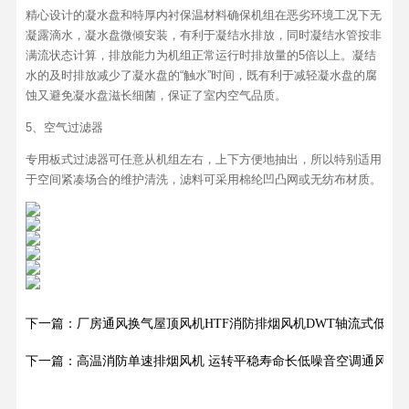
精心设计的凝水盘和特厚内衬保温材料确保机组在恶劣环境工况下无
凝露滴水，凝水盘微倾安装，有利于凝结水排放，同时凝结水管按非
满流状态计算，排放能力为机组正常运行时排放量的5倍以上。凝结
水的及时排放减少了凝水盘的“触水”时间，既有利于减轻凝水盘的腐
蚀又避免凝水盘滋长细菌，保证了室内空气品质。
5、空气过滤器
专用板式过滤器可任意从机组左右，上下方便地抽出，所以特别适用
于空间紧凑场合的维护清洗，滤料可采用棉纶凹凸网或无纺布材质。
下一篇：厂房通风换气屋顶风机HTF消防排烟风机DWT轴流式低噪
下一篇：高温消防单速排烟风机 运转平稳寿命长低噪音空调通风排烟