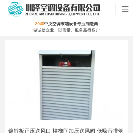
20年
中央空调末端设备专业制造商
做诚信企业、以质量、服务赢得客户
镀锌板正压送风口 楼梯间加压送风阀 低噪音排烟