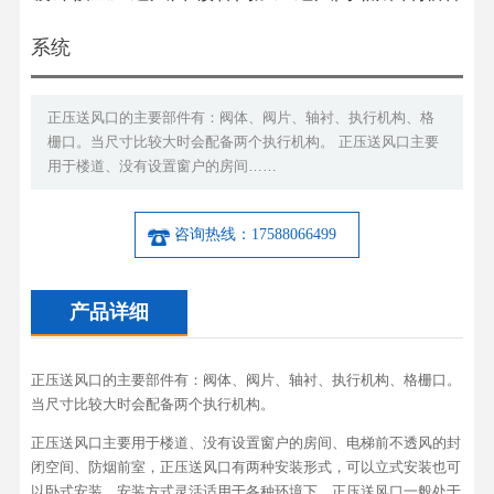
系统
正压送风口的主要部件有：阀体、阀片、轴衬、执行机构、格
栅口。当尺寸比较大时会配备两个执行机构。 正压送风口主要
用于楼道、没有设置窗户的房间……
咨询热线：17588066499
产品详细
正压送风口的主要部件有：阀体、阀片、轴衬、执行机构、格栅口。
当尺寸比较大时会配备两个执行机构。
正压送风口主要用于楼道、没有设置窗户的房间、电梯前不透风的封
闭空间、防烟前室，正压送风口有两种安装形式，可以立式安装也可
以卧式安装，安装方式灵活适用于各种环境下，正压送风口一般处于