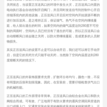
关闭状态，当设置正压送风口的环境中发生火灾，正压送风口内置的
电动执行器会自动控制开启阀门，并且同时发送信号到控制中心开启
排烟系统内的其他设施，正压送风口开启后对空间内开始源源不断的
进行加压送风，是之维持正压，保证烟气、热气不在空间内继续蔓
延，给人留出逃生的时间，如果空间内的烟气温度达到280度不可控
制的局面时，空间内人员已经没有了逃生的可能，所以正压送风口会
自动熔断风口就会随之关闭，以防火势继续蔓延，造成更多的人员财
物损失。
其实正压送风口的设置不止是可以自动开启，我们还可以将它手动开
启，但是它的关闭方式只能手动关闭，当然除了空间内温度达到280
度熔断关闭的情况下。
正压送风口的外装饰面要求光滑，扩散环分布均匀，颜色一致，不应
有明显的压痕和划痕现象。因此，在安装前，需要仔细检查供气出口
的机械性能。
正压送风口的工作原理非常简单。正压送风口由铝合金出风口和防火
阀组合而成。可有效、广泛地用于有防火要求的通风空调回风管道的
出口或吸入口。它通常安装在风道的侧面或风道的末端和墙壁上。正