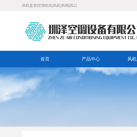
风机盘管|空调机组|风机|风阀|风口
首页
产品中心
风机