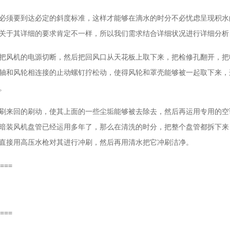
必须要到达必定的斜度标准，这样才能够在滴水的时分不必忧虑呈现积水
关于其详细的要求肯定不一样，所以我们需求结合详细状况进行详细分析
把风机的电源切断，然后把回风口从天花板上取下来，把检修孔翻开，把
轴和风轮相连接的止动螺钉拧松动，使得风轮和罩壳能够被一起取下来，
。
刷来回的刷动，使其上面的一些尘垢能够被去除去，然后再运用专用的空
暗装风机盘管已经运用多年了，那么在清洗的时分，把整个盘管都拆下来
直接用高压水枪对其进行冲刷，然后再用清水把它冲刷洁净。
===
===