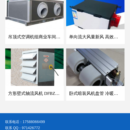
吊顶式空调机组商业车间防爆新风空调器射流冷暖机组
单向流大风量新风 高效除霾全热交换新风机空气净化
方形壁式轴流风机 DFBZ低噪防爆工业XBDZ静音220V/380V壁式边墙风机
卧式暗装风机盘管 冷暖两用盘管系列 明装风盘空调器
联系电话：17588066499
联系 QQ：971426772