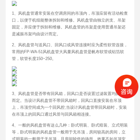
1、风机盘管通常安装在空调房间的吊顶内，吊顶应留有活动检查
口，以便于机组能整体拆卸和维修。风机盘管由独立的支、吊架
固定，并应便于拆卸和维修。风机盘管的吊架是使用普通吊架还
是减振吊架均由设计而定。
2、风机盘管与送风口、回风口或风管连接时应为柔性软管连接，
常用的FP-WA-51风机盘管大风量风机盘管是帆布软管或铝箔软
管，软管长度150~250。
3、风机盘管是否带有回风箱，回风口是否设置过滤装置均由设计
而定。当设计风机盘管不带回风箱时，回风口直接安装在吊顶
上，吊顶空间成为一个回风腔;当设计风机盘管带回风箱时，安装
在吊顶上的回风口通过风管与回风箱相连接。
4、一般的风机盘管有这么几种：卧式明装、卧式暗装、立式明装
等，卧式明装的风机盘管一般用于无吊顶，房间较高的房间，立
式明装的一般用于无吊顶，且房间较低的场所，效果不如吊顶安