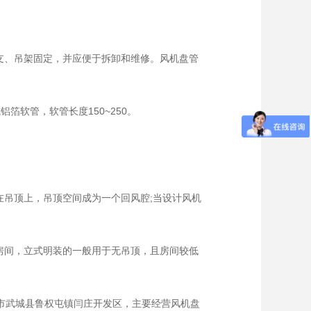
支、吊架固定，并应便于拆卸和维修。风机盘管
箔软管，软管长度150~250。
在吊顶上，吊顶空间成为一个回风腔;当设计风机
房间，立式明装的一般用于无吊顶，且房间较低
市武城县鲁权屯镇闫庄开发区，主要经营风机盘