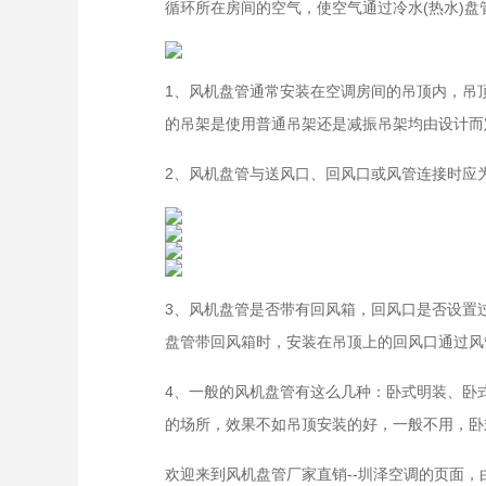
循环所在房间的空气，使空气通过冷水(热水)盘
1、风机盘管通常安装在空调房间的吊顶内，吊
的吊架是使用普通吊架还是减振吊架均由设计而
2、风机盘管与送风口、回风口或风管连接时应为柔
3、风机盘管是否带有回风箱，回风口是否设置
盘管带回风箱时，安装在吊顶上的回风口通过风
4、一般的风机盘管有这么几种：卧式明装、卧
的场所，效果不如吊顶安装的好，一般不用，卧
欢迎来到风机盘管厂家直销--圳泽空调的页面