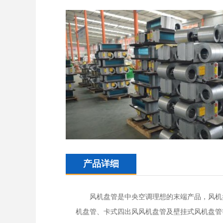
产品详细
风机盘管是中央空调理想的末端产品，风机盘
机盘管、卡式四出风风机盘管及壁挂式风机盘管