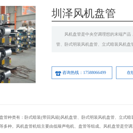
圳泽风机盘管
风机盘管是中央空调理想的末端产品，风
管、卧式明装风机盘管、立式暗装风机盘
咨询热线：17588066499
在
管种类有：卧式暗装(带回风箱)风机盘管、卧式明装风机盘管、立式暗
等多种。风机盘管机组主要由低噪声电机、盘管等组成。风机盘管是空调