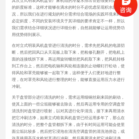
其次立式明装风机盘管厂家机组的冷凝水排出管必须要到达必定
的斜度标准，这样才能够在滴水的时分不必忧虑呈现积水的状
况，所以我们在进行规划的时分需求结合现场的实践环境来到达
必定斜度，不同的安装环境关于其详细的要求肯定不一样，所以
我们需求结合详细状况进行详细分析，自然就能够让运用优势功
用优势得到展示。
在对立式明装风机盘管进行清洗的时分，需求先把风机的电源切
断，然后把回风口从天花板上取下来，把检修孔翻开，把电机上
面的连接线拆下来，再运用旋转螺丝把风机取下来，把风机转移
到工作台上，然后把电机轴和风轮相连接的止动螺钉拧松动，使
得风轮和罩壳能够被一起取下来，这样便于人们更好地进行整
理，在对罩壳和风轮进行整理的时分，能够直接运用压力水进行
冲刷。
关于盘管部分进行清洗的时分，需求运用细铜丝刷来回的刷动，
使其上面的一些尘垢能够被去除去，然后再运用专用的空调盘管
清洗剂对盘管进行喷射，以对其进行化学清洗，接下来再用清水
把它冲刷洁净，如果立式暗装风机盘管已经运用多年了，那么在
清洗的时分，把整个盘管都拆下来，由于长时间运用可能会使里
面尘垢比较多，然后把它浸泡在清洗空调盘管的清洗池傍边，或
许直接用高压水枪对其进行冲刷，然后再用清水把它冲刷洁净。