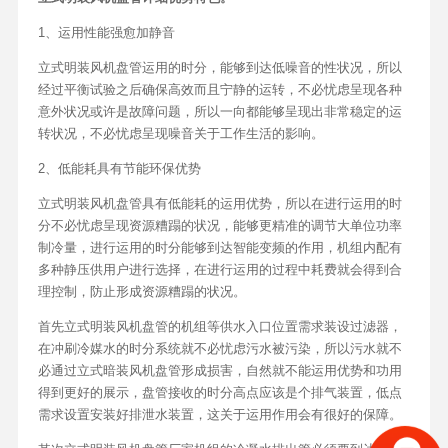
1、运用性能强愈加静音
立式明装风机盘管运用的时分，能够到达低噪音的性状况，所以
经过平衡试验之后确保高效而且宁静的运转，不必忧虑呈现各种
意外状况或许是故障问题，所以一向都能够呈现出非常稳定的运
转状况，不必忧虑呈现噪音关于工作生活的影响。
2、低能耗具有节能环保优势
立式明装风机盘管具有低能耗的运用优势，所以在进行运用的时
分不必忧虑呈现资源糟蹋的状况，能够更精准的调节大单位功率
制冷量，进行运用的时分能够到达智能变频的作用，机组内配有
多种静压供用户进行选择，在进行运用的过程中耗费就会得到合
理控制，防止形成资源糟蹋的状况。
首先立式明装风机盘管的机组等供水入口位置需求装设过滤器，
在冲刷冷媒水的时分系统就不必忧虑污水被污染，所以污水就不
必通过立式暗装风机盘管形成损害，自然就不能运用优势和功用
得到更好的展示，盘管接收的时分高点应该是个排气装置，低点
需求设置安装好排泄水装置，这关于运用作用会有很好的保障。