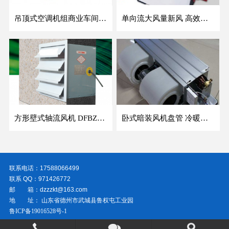
吊顶式空调机组商业车间防爆新风空调器射流冷暖机组
单向流大风量新风 高效除霾全热交换新风机空气净化
方形壁式轴流风机 DFBZ低噪防爆工业XBDZ静音220V/380V壁式边墙风机
卧式暗装风机盘管 冷暖两用盘管系列 明装风盘空调器
联系电话：17588066499
联系 QQ：971426772
邮 箱：dzzzkt@163.com
地 址： 山东省德州市武城县鲁权屯工业园
鲁ICP备19016528号-1