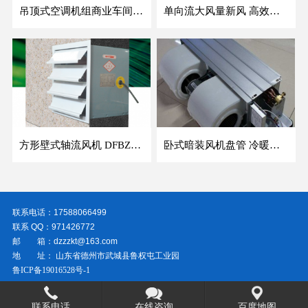
吊顶式空调机组商业车间防爆新风空调器射流冷暖机组
单向流大风量新风 高效除霾全热交换新风机空气净化
方形壁式轴流风机 DFBZ低噪防爆工业XBDZ静音220V/380V壁式边墙风机
卧式暗装风机盘管 冷暖两用盘管系列 明装风盘空调器
联系电话：17588066499
联系 QQ：971426772
邮 箱：dzzzkt@163.com
地 址： 山东省德州市武城县鲁权屯工业园
鲁ICP备19016528号-1
联系电话
在线咨询
百度地图