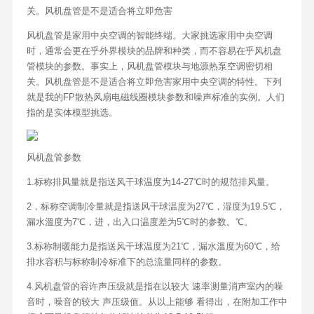
关。风机盘管是不是适合将立即危害
风机盘管是家用中央空调的智能终端。大家挑选家用中央空调
时，通常会更在乎外界模块的品牌和种类，而不容易在乎风机盘
管模块的参数。事实上，风机盘管模块与地源热泵空调密切相
关。风机盘管是不是适合将立即危害家用中央空调的特性。下列
就是我的FP散热风扇电磁线圈模块参数和噪声标准的实例。人们
指的是实体模型挑选。
风机盘管参数
1.标称排风量就是指送风干球温度为14-27℃时的规范排风量。
2，标称空调制冷量就是指送风干球温度为27℃，湿度为19.5℃，
漏水溫度为7℃，进，出入口温度差为5℃时的参数。℃。
3.标称制暖能力是指送风干球温度为21℃，漏水溫度为60℃，给
排水容积与标称制冷标准下的总流量同样的参数。
4.风机盘管的容许声压级就是指在以较大 速率测量消声室内的噪
音时，噪音的较大 声压级值。从以上能够 看得出，在附加工作中