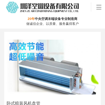
20年
中央空调末端设备专业制造商
做诚信企业、以质量、服务赢得客户
卧式暗装风机盘管