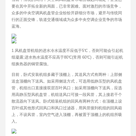
要在其中开拓全新的局面，已非常困难。面对激烈的市场竞争，
众多的中央空调风机盘管企业纷纷开辟细分市场，避开与传统同
行的正面交锋，轨道交通领域成为众多中央空调企业竞争的市场
蓝海。
1.风机盘管机组的进水冷水温度不应低于5℃，否则可能会引起机
组凝露;进水热水温度不应高于80℃(常用 60℃)，否则可能引起机
组换热器的铜管腐蚀。
目前，卧式安装机组多藏于顶棚上，其送风方式有两种：上部侧
送盒顶棚向下送风。如采用侧送方式，可选用低静压型的风机盘
管，机组出口直接接双层百叶风口；如采用顶棚向下送风，应选
用高静压型风机盘管，机组送风口可接一段风管，其上接若干个
散流器向下送风。卧式暗装机组的回风有两种方式：在顶棚上设
百叶或其他形式回风口和风口过滤器，用风管接到机组的回风箱
上，不设风管，室内空气进入顶棚，再被置于顶棚上的机组所吸
入。