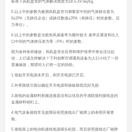
标准下风机盘管的气体解决焓差为18.5-19.5kj/kg。
5.以上中的参数为被测风机盘管与测量室中间的气体静压差为
0±2PA（无静压企业）或静压数值±2PA（有静压）时的参数。压
力单位）。
6.以上中的参数是当散热风扇速率为额外较大 速率且通道和出入
口中间的气体静压差为零（PA）时的参数。
因为各种各样缘故，风机盘管在应用和维护保养中将会没法起
动，人们该怎样解决？下列创辉空调通风设备为人们小结了一些
普遍缘故，期望对人们有一定的协助。
1.假如开关电源未开启，则开关电源已开启。
2.外界路线引路以确定开关电源和操纵路线完好无损
3.路线的金属材料射频连接器沒有以优良的手感联接到接线盒的
金属材料销钉上。
4.电气设备接线常见故障应依照接线出厂铭牌上的表明开展查
验。
5.接线座上的电动机接线电源插头松脱，而且依照接线出厂铭牌