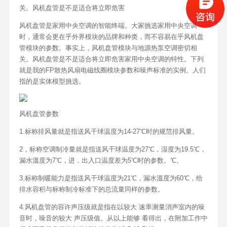
关。风机盘管是不是适合将立即危害
风机盘管是家用中央空调的智能终端。大家挑选家用中央空调
时，通常会更在乎外界模块的品牌和种类，而不容易在乎风机盘
管模块的参数。事实上，风机盘管模块与地源热泵空调密切相
关。风机盘管是不是适合将立即危害家用中央空调的特性。下列
就是我的FP散热风扇电磁线圈模块参数和噪声标准的实例。人们
指的是实体模型挑选。
风机盘管参数
1.标称排风量就是指送风干球温度为14-27℃时的规范排风量。
2，标称空调制冷量就是指送风干球温度为27℃，湿度为19.5℃，
漏水溫度为7℃，进，出入口温度差为5℃时的参数。℃。
3.标称制暖能力是指送风干球温度为21℃，漏水溫度为60℃，给
排水容积与标称制冷标准下的总流量同样的参数。
4.风机盘管的容许声压级就是指在以较大 速率测量消声室内的噪
音时，噪音的较大 声压级值。从以上能够 看得出，在附加工作中