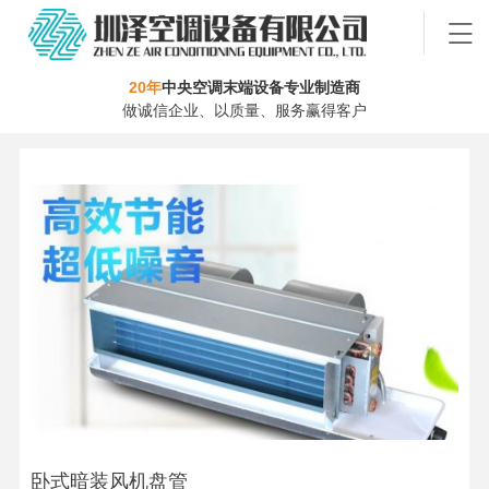
20年
中央空调末端设备专业制造商
做诚信企业、以质量、服务赢得客户
卧式暗装风机盘管