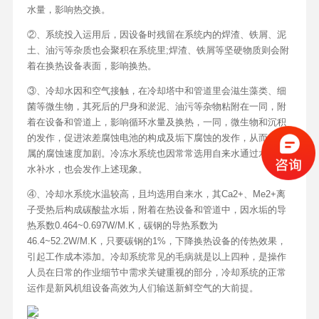
水量，影响热交换。
②、系统投入运用后，因设备时残留在系统内的焊渣、铁屑、泥
土、油污等杂质也会聚积在系统里;焊渣、铁屑等坚硬物质则会附
着在换热设备表面，影响换热。
③、冷却水因和空气接触，在冷却塔中和管道里会滋生藻类、细
菌等微生物，其死后的尸身和淤泥、油污等杂物粘附在一同，附
着在设备和管道上，影响循环水量及换热，一同，微生物和沉积
的发作，促进浓差腐蚀电池的构成及垢下腐蚀的发作，从而使金
属的腐蚀速度加剧。冷冻水系统也因常常选用自来水通过水箱换
水补水，也会发作上述现象。
④、冷却水系统水温较高，且均选用自来水，其Ca2+、Me2+离
子受热后构成碳酸盐水垢，附着在热设备和管道中，因水垢的导
热系数0.464~0.697W/M.K，碳钢的导热系数为
46.4~52.2W/M.K，只要碳钢的1%，下降换热设备的传热效果，
引起工作成本添加。冷却系统常见的毛病就是以上四种，是操作
人员在日常的作业细节中需求关键重视的部分，冷却系统的正常
运作是新风机组设备高效为人们输送新鲜空气的大前提。