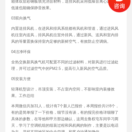
箱体双层彩钢板填充消音材料，送排风机采用低噪音离心风机，
低速也能确保静音效果。
03双向换气
内置送排风机，在进风和排风系统都有风机和管道，通过进风风
机往室内送风，排风风机往室外排风，通过新风、送风和室内排
风的等量置换保持室内足够的新鲜空气，有效防止空调病。
04洁净环保
全热交换新风换气机可配置不同的过滤材料，对新风进行过滤处
理，并可过滤空气中的PM2.5，提高引入新风的空气品质。
05安装方便
轻薄机型设计，吊顶安装，不占室内空间，不影响室内装修效
果。工作总结
本周微信共加31人，统计有7个新人已报价，本周报价共计8个，
有的是简单报了一下价格，细节没有谈，有的报完价格详细聊了
具体的参数，在等他和甲方那边确认，这周去鲁权屯车间学习两
天，学习了空调机组的组装过程和风机阀的制作，主要是以电话
为主，寻找不同地区的中央空调，和客户沟通加微信