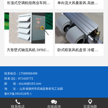
吊顶式空调机组商业车间防爆新风空调器射流冷暖机组
单向流大风量新风 高效除霾全热交换新风机空气净化
方形壁式轴流风机 DFBZ低噪防爆工业XBDZ静音220V/380V壁式边墙风机
卧式暗装风机盘管 冷暖两用盘管系列 明装风盘空调器
联系电话：17588066499
联系 QQ：971426772
邮 箱：dzzzkt@163.com
地 址： 山东省德州市武城县鲁权屯工业园
鲁ICP备19016528号-1
联系电话
在线咨询
百度地图