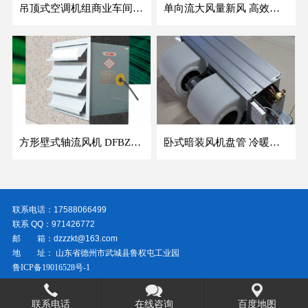
吊顶式空调机组商业车间防爆新风空调器射流冷暖机组
单向流大风量新风 高效除霾全热交换新风机空气净化
方形壁式轴流风机 DFBZ低噪防爆工业XBDZ静音220V/380V壁式边墙风机
卧式暗装风机盘管 冷暖两用盘管系列 明装风盘空调器
联系电话：17588066499
联系 QQ：971426772
邮 箱：dzzzkt@163.com
地 址： 山东省德州市武城县鲁权屯工业园
鲁ICP备19016528号-1
联系电话
在线咨询
百度地图