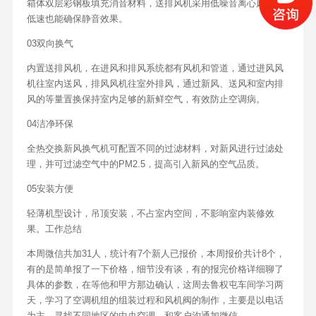
箱体双层彩钢板填充消音材料，送排风机采用低噪音离心风机，
低速也能确保静音效果。
03双向换气
内置送排风机，在进风和排风系统都有风机和管道，通过进风风
机往室内送风，排风风机往室外排风，通过新风、送风和室内排
风的等量置换保持室内足够的新鲜空气，有效防止空调病。
04洁净环保
全热交换新风换气机可配置不同的过滤材料，对新风进行过滤处
理，并可过滤空气中的PM2.5，提高引入新风的空气品质。
05安装方便
轻薄机型设计，吊顶安装，不占室内空间，不影响室内装修效
果。工作总结
本周微信共加31人，统计有7个新人已报价，本周报价共计8个，
有的是简单报了一下价格，细节没有谈，有的报完价格详细聊了
具体的参数，在等他和甲方那边确认，这周去鲁权屯车间学习两
天，学习了空调机组的组装过程和风机阀的制作，主要是以电话
为主，寻找不同地区的中央空调，和客户沟通加微信