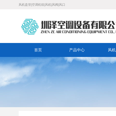
风机盘管|空调机组|风机|风阀|风口
首页
产品中心
风机