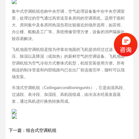
集中式空调机组也称中央空调，空气处理设备集中在中央空调室
里，处理过的空气通过风管送至各房间的空调系统。适用于面积
大、房间集中及各房间热湿负荷比较接近的场所选用，如宾馆、
办公楼、船舶及工厂等。系统维修管理方便，设备的消声隔振比
较容易解决。
飞机地面空调机组是指为停靠在地面的飞机提供经过过滤、加
压、除湿以及降湿（或加热）的新鲜空气的空调设备。飞机地面
空调机组为空气冷却方式整体式机型，机组安装使用方便。所有
相连的制冷管道和内部线路均已在出厂前连接完毕，随时可以现
场安装。
吊顶式空调机组（Ceilingairconditioningunits），它是由混风段、
过滤段、表冷段、加湿段、风机段组成，由冷冻水经蒸发器蒸
发，通过风机进行换热转换而成。
下一篇：组合式空调机组