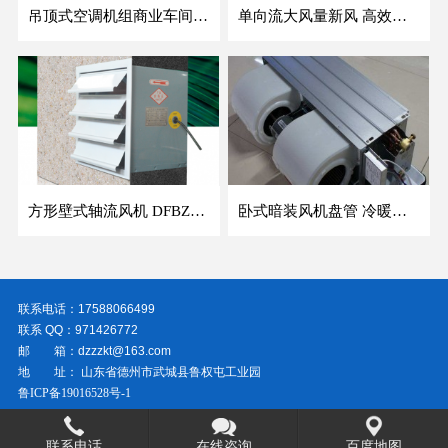
吊顶式空调机组商业车间防爆新风空调器射流冷暖机组
单向流大风量新风 高效除霾全热交换新风机空气净化
方形壁式轴流风机 DFBZ低噪防爆工业XBDZ静音220V/380V壁式边墙风机
卧式暗装风机盘管 冷暖两用盘管系列 明装风盘空调器
联系电话：17588066499
联系 QQ：971426772
邮 箱：dzzzkt@163.com
地 址： 山东省德州市武城县鲁权屯工业园
鲁ICP备19016528号-1
联系电话
在线咨询
百度地图