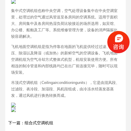
集中式空调机组也称中央空调，空气处理设备集中在中央空调室
里，处理过的空气通过风管送至各房间的空调系统。适用于面积
大、房间集中及各房间热湿负荷比较接近的场所选用，如宾馆、
办公楼、船舶及工厂等。系统维修管理方便，设备的消声隔振比
较容易解决。
飞机地面空调机组是指为停靠在地面的飞机提供经过过滤、加
压、除湿以及降湿（或加热）的新鲜空气的空调设备。飞机地面
空调机组为空气冷却方式整体式机型，机组安装使用方便。所有
相连的制冷管道和内部线路均已在出厂前连接完毕，随时可以现
场安装。
吊顶式空调机组（Ceilingairconditioningunits），它是由混风段、
过滤段、表冷段、加湿段、风机段组成，由冷冻水经蒸发器蒸
发，通过风机进行换热转换而成。
下一篇：组合式空调机组