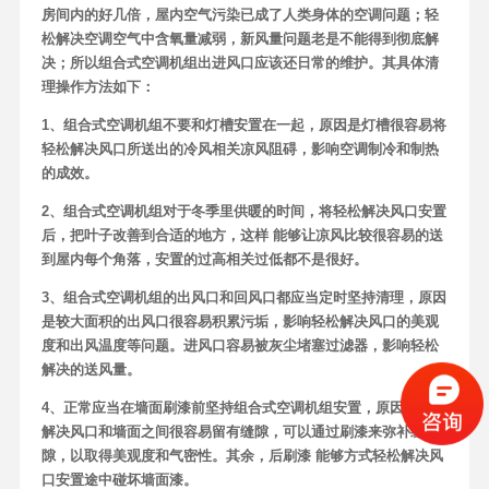
房间内的好几倍，屋内空气污染已成了人类身体的空调问题；轻
松解决空调空气中含氧量减弱，新风量问题老是不能得到彻底解
决；所以组合式空调机组出进风口应该还日常的维护。其具体清
理操作方法如下：
1、组合式空调机组不要和灯槽安置在一起，原因是灯槽很容易将
轻松解决风口所送出的冷风相关凉风阻碍，影响空调制冷和制热
的成效。
2、组合式空调机组对于冬季里供暖的时间，将轻松解决风口安置
后，把叶子改善到合适的地方，这样 能够让凉风比较很容易的送
到屋内每个角落，安置的过高相关过低都不是很好。
3、组合式空调机组的出风口和回风口都应当定时坚持清理，原因
是较大面积的出风口很容易积累污垢，影响轻松解决风口的美观
度和出风温度等问题。进风口容易被灰尘堵塞过滤器，影响轻松
解决的送风量。
4、正常应当在墙面刷漆前坚持组合式空调机组安置，原因是轻松
解决风口和墙面之间很容易留有缝隙，可以通过刷漆来弥补缝
隙，以取得美观度和气密性。其余，后刷漆 能够方式轻松解决风
口安置途中碰坏墙面漆。