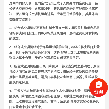
房间内的好几倍，屋内空气污染已成了人类身体的空调问题；轻
松解决空调空气中含氧量减弱，新风量问题老是不能得到彻底解
决；所以组合式空调机组出进风口应该还日常的维护。其具体清
理操作方法如下：
1、组合式空调机组不要和灯槽安置在一起，原因是灯槽很容易将
轻松解决风口所送出的冷风相关凉风阻碍，影响空调制冷和制热
的成效。
2、组合式空调机组对于冬季里供暖的时间，将轻松解决风口安置
后，把叶子改善到合适的地方，这样 能够让凉风比较很容易的送
到屋内每个角落，安置的过高相关过低都不是很好。
3、组合式空调机组的出风口和回风口都应当定时坚持清理，原因
是较大面积的出风口很容易积累污垢，影响轻松解决风口的美观
度和出风温度等问题。进风口容易被灰尘堵塞过滤器，影响轻松
解决的送风量。
4、正常应当在墙面刷漆前坚持组合式空调机组安置，原因是轻松
解决风口和墙面之间很容易留有缝隙，可以通过刷漆来弥补缝
隙，以取得美观度和气密性。其余，后刷漆 能够方式轻松解决风
口安置途中碰坏墙面漆。